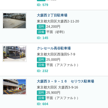
ID: 579
大森西２丁目駐車場
東京都大田区大森西2-11-20
24,200円
賃料
平面（砂利）
設備
ID: 145
クレセール髙谷駐車場
東京都大田区西蒲田5-7-9
25,000円
賃料
平面（アスファルト）
設備
ID: 232
大森西３－９－１６ セリウス駐車場
東京都大田区 大森西3-9-16
25,900円
賃料
平面（アスファルト）
設備
ID: 604