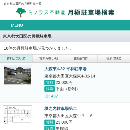
東京都大田区の月極駐車一覧
MENU
東京都大田区の月極駐車場
18件の月極駐車場が見つかりました。
賃料が安い順
賃料が高い順
住所(昇順)
住所(降順)
大森東4-32 平林駐車場
東京都大田区大森東4-32-14
23,000円
賃料
平面（砂利）
設備
ID: 437
堀之内駐車場第二
東京都大田区大森中３－６
23,000円
賃料
要確認
設備