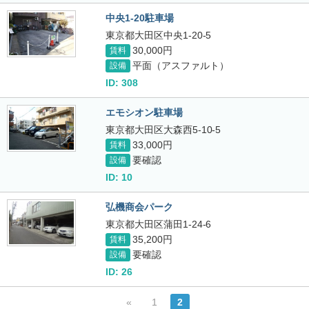
中央1-20駐車場
東京都大田区中央1-20-5
30,000円
賃料
平面（アスファルト）
設備
ID: 308
エモシオン駐車場
東京都大田区大森西5-10-5
33,000円
賃料
要確認
設備
ID: 10
弘機商会パーク
東京都大田区蒲田1-24-6
35,200円
賃料
要確認
設備
ID: 26
«
1
2