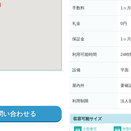
手数料
1ヶ
礼金
0円
保証金
1ヶ
利用可能時間
24時
設備
平面
屋内外
要確
利用制限
法人
問い合わせる
収容可能サイズ
小型車可
中型