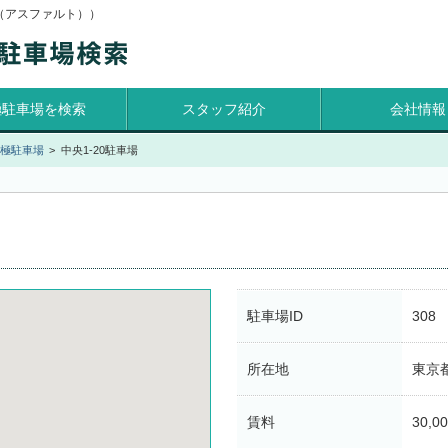
面（アスファルト））
極駐車場を検索
スタッフ紹介
会社情報
極駐車場
中央1-20駐車場
駐車場ID
308
所在地
東京都
賃料
30,