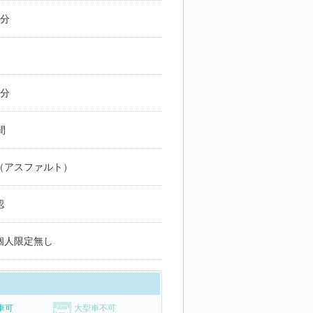
月分
月分
間
（アスファルト）
認
個人限定無し
車可
大型車不可