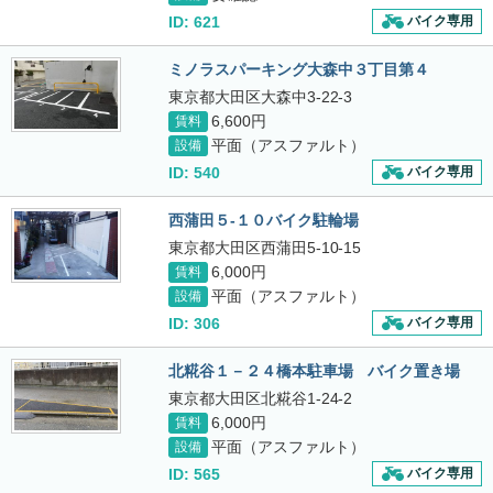
ID: 621
バイク専用
ミノラスパーキング大森中３丁目第４
東京都大田区大森中3-22-3
6,600円
賃料
平面（アスファルト）
設備
ID: 540
バイク専用
西蒲田５-１０バイク駐輪場
東京都大田区西蒲田5-10-15
6,000円
賃料
平面（アスファルト）
設備
ID: 306
バイク専用
北糀谷１－２４橋本駐車場 バイク置き場
東京都大田区北糀谷1-24-2
6,000円
賃料
平面（アスファルト）
設備
ID: 565
バイク専用