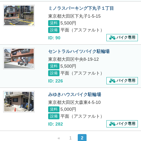
ミノラスパーキング下丸子１丁目
東京都大田区下丸子1-5-15
5,500円
賃料
平面（アスファルト）
設備
ID: 90
バイク専用
セントラルハイツバイク駐輪場
東京都大田区中央8-19-12
5,500円
賃料
平面（アスファルト）
設備
ID: 226
バイク専用
みゆきハウスバイク駐輪場
東京都大田区大森東4-5-10
5,000円
賃料
平面（アスファルト）
設備
ID: 282
バイク専用
«
1
2