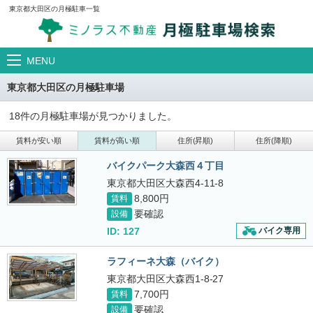
東京都大田区の月極駐車一覧
MENU
東京都大田区の月極駐車場
18件の月極駐車場が見つかりました。
賃料が安い順
賃料が高い順
住所(昇順)
住所(降順)
バイクパーク大森西４丁目
東京都大田区大森西4-11-8
8,800円
賃料
要確認
設備
ID: 127
バイク専用
ラフィーネ大森（バイク）
東京都大田区大森西1-8-27
7,700円
賃料
要確認
設備